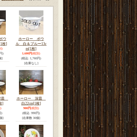
ボウ
ホーロー ボウ
[1枚]
ル 白＆ブルー13c
m
[1枚]
別)
円)
1,600円
(税別)
個]
(税込
:
1,760円)
[在庫なし]
深皿
ホーロー 深皿
枚]
白22cm
[1枚]
)
900円
(税別)
円)
(税込
:
990円)
個]
[在庫数 30個]