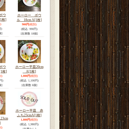
ボウ
ホーロー ボウ
[1枚]
ル 18cm A
[1枚]
)
900円
(税別)
円)
(税込
:
990円)
個]
[在庫数 18個]
ボウ
ホーロー平皿20cm
[1枚]
A
[1枚]
別)
1,000円
(税別)
円)
(税込
:
1,100円)
個]
[在庫数 6個]
ホーロー平皿 赤
ふち23cmA
[1枚]
3cm
1,800円
(税別)
]
(税込
:
1,980円)
別)
[在庫なし]