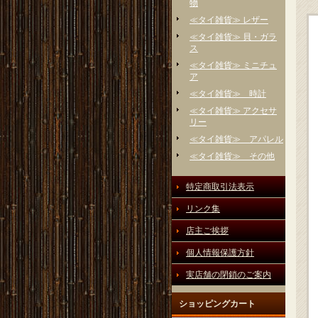
物
≪タイ雑貨≫ レザー
≪タイ雑貨≫ 貝・ガラ
ス
≪タイ雑貨≫ ミニチュ
ア
≪タイ雑貨≫ 時計
≪タイ雑貨≫ アクセサ
リー
≪タイ雑貨≫ アパレル
≪タイ雑貨≫ その他
特定商取引法表示
リンク集
店主ご挨拶
個人情報保護方針
実店舗の閉鎖のご案内
ショッピングカート