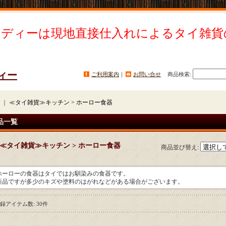
イディーは現地直接仕入れによるタイ雑貨
ィー
ご利用案内
｜
お問い合せ
商品検索
:
｜
≪タイ雑貨≫キッチン > ホーロー食器
品一覧
≪タイ雑貨≫キッチン > ホーロー食器
商品並び替え
:
ホーローの食器はタイではお馴染みの食器です。
新品ですが多少のキズや塗料のはがれなどがある場合がございます。
録アイテム数
:
30件