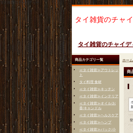
タイ雑貨のチャイディー
タイ雑貨のチャ
タイ雑貨のチャイデ
商品カテゴリ一覧
ホーム
≪タイ雑貨≫アウトレッ
商
ト
タイ料理 食材
≪タイ雑貨≫キッチン
≪タイ雑貨≫インテリア
≪タイ雑貨≫オイル/お
香/キャンドル
≪タイ雑貨≫ヘルスケア
登
≪タイ雑貨≫ヘンプ
≪タイ雑貨≫バック/小