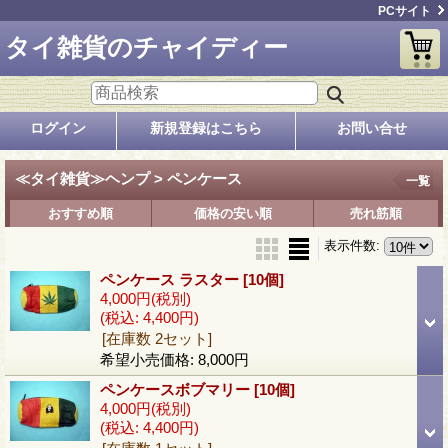
PCサイト
タイ雑貨のチャイディー
ログイン
新規登録はこちら
お問い合せ
≪タイ雑貨≫ヘンプ > ペンケース
一覧
おすすめ順
価格の安い順
売れ筋順
表示件数
:
ペンケース ラスター
[10個]
4,000円
(税別)
(税込
:
4,400円)
[在庫数 2セット]
希望小売価格
:
8,000円
ペンケースボブマリー
[10個]
4,000円
(税別)
(税込
:
4,400円)