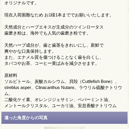
オリジナルです。
現在入荷困難なため お1様1本まででお願いいたします。
天然成分とハーブエキスが主成分のツインロータス
歯磨き粉は、海外でも人気の歯磨き粉です。
天然ハーブ成分が、歯と歯茎をきれいにし、新鮮で
爽やかな口臭保持します。
また、エナメル質を傷つけることなく歯を白くし、
タバコやお茶、コーヒー黄ばみを減少させます。
原材料
ソルビトール、炭酸カルシウム、貝殻（Cuttlefish Bone）、
streblus asper、Clinacanthus Nutans、ラウリル硫酸ナトリウ
ム、
二酸化ケイ素、オレンジジェサミン、ペパーミント油、
メントールクリスタル、ユーカリ油、安息香酸ナトリウム
違った角度からの写真