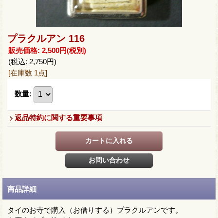
プラクルアン 116
販売価格
:
2,500円
(税別)
(税込
:
2,750円
)
[在庫数 1点]
数量
:
返品特約に関する重要事項
商品詳細
タイのお寺で購入（お借りする）プラクルアンです。