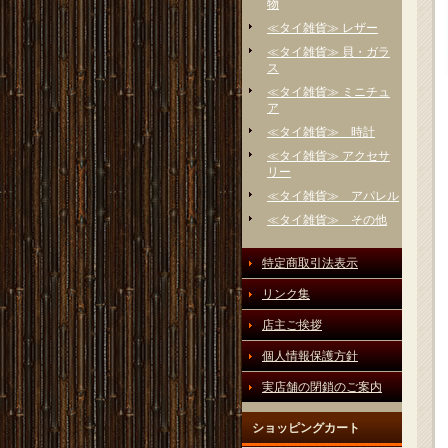
物
≪タイ雑貨≫ レザー
≪タイ雑貨≫ 貝・ガラ
ス
≪タイ雑貨≫ ミニチュ
ア
≪タイ雑貨≫ 時計
≪タイ雑貨≫ アクセサ
リー
≪タイ雑貨≫ アパレル
≪タイ雑貨≫ その他
特定商取引法表示
リンク集
店主ご挨拶
個人情報保護方針
実店舗の閉鎖のご案内
ショッピングカート