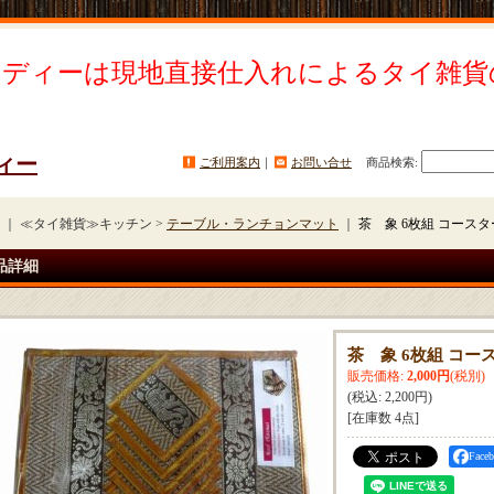
イディーは現地直接仕入れによるタイ雑貨
ィー
ご利用案内
｜
お問い合せ
商品検索
:
｜ ≪タイ雑貨≫キッチン >
テーブル・ランチョンマット
｜
茶 象 6枚組 コース
品詳細
茶 象 6枚組 コー
販売価格
:
2,000円
(税別)
(税込
:
2,200円
)
[在庫数 4点]
Fac