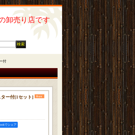
の卸売り店です
ター付
スター付
[
1セット
]
ebookでシェア