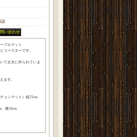
事項
ーブルマット
とコースターです。
いて丈夫に作られていま
えます。
チョンマット）縦25cm、
、横10cm