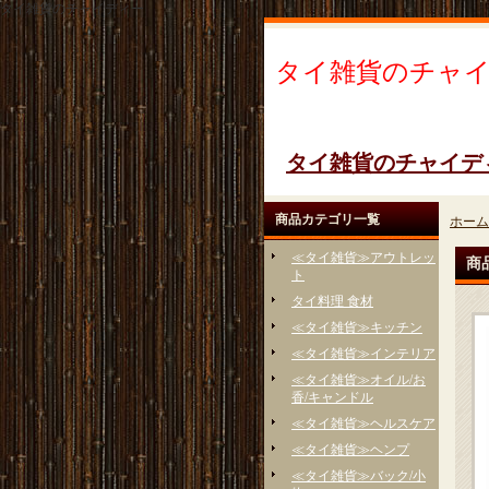
タイ雑貨のチャイディー
タイ雑貨のチャ
タイ雑貨のチャイデ
商品カテゴリ一覧
ホーム
≪タイ雑貨≫アウトレッ
商
ト
タイ料理 食材
≪タイ雑貨≫キッチン
≪タイ雑貨≫インテリア
≪タイ雑貨≫オイル/お
香/キャンドル
≪タイ雑貨≫ヘルスケア
≪タイ雑貨≫ヘンプ
≪タイ雑貨≫バック/小