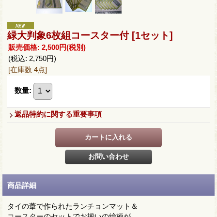
緑大判象6枚組コースター付
[1セット]
販売価格
:
2,500円
(税別)
(税込
:
2,750円
)
[在庫数 4点]
数量
:
返品特約に関する重要事項
商品詳細
タイの葦で作られたランチョンマット＆
コースターのセットでお揃いの絵柄が