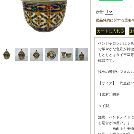
数量
:
返品特約に関する重要
｜
ベンジャロンとは５色
で華やかな色彩が特徴
もともとはタイ王室専
磁器です。
浅めの可愛いフォルム
【サイズ】 約直径5.5
【素材】陶器
タイ製
注意：ハンドメイドに
る場合が御座います。
画面上と実物では