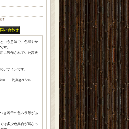
事項
という意味で、色鮮やか
です。
用に製作されていた高級
のデザインです。
cm 約高さ9.5cm
つき若干の色ムラ等があ
多少色具合が異なっ