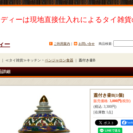
イディーは現地直接仕入れによるタイ雑貨
ィー
ご利用案内
｜
お問い合せ
商品検索
:
｜ ≪タイ雑貨≫キッチン >
ベンジャロン食器
｜
蓋付き壷B
品詳細
蓋付き壷B
[
1個
]
販売価格
:
3,000円
(税別)
(税込
:
3,300円
)
[在庫数 1点]
Fac