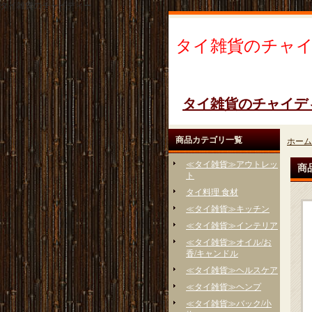
タイ雑貨のチャイディー
タイ雑貨のチャ
タイ雑貨のチャイデ
商品カテゴリ一覧
ホーム
≪タイ雑貨≫アウトレッ
商
ト
タイ料理 食材
≪タイ雑貨≫キッチン
≪タイ雑貨≫インテリア
≪タイ雑貨≫オイル/お
香/キャンドル
≪タイ雑貨≫ヘルスケア
≪タイ雑貨≫ヘンプ
≪タイ雑貨≫バック/小