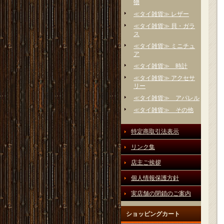
物
≪タイ雑貨≫ レザー
≪タイ雑貨≫ 貝・ガラ
ス
≪タイ雑貨≫ ミニチュ
ア
≪タイ雑貨≫ 時計
≪タイ雑貨≫ アクセサ
リー
≪タイ雑貨≫ アパレル
≪タイ雑貨≫ その他
特定商取引法表示
リンク集
店主ご挨拶
個人情報保護方針
実店舗の閉鎖のご案内
ショッピングカート