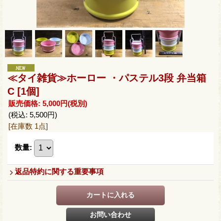
≪タイ雑貨≫ホーロー ・パステル3段 弁当箱
C
[1個]
販売価格
:
5,000円
(税別)
(税込
:
5,500円
)
[在庫数 1点]
数量
:
返品特約に関する重要事項