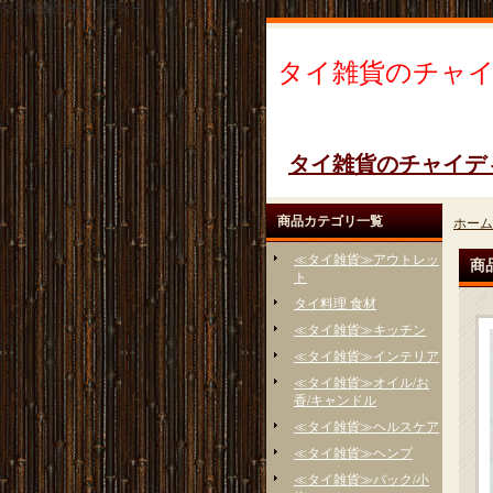
タイ雑貨のチャイディー
タイ雑貨のチャ
タイ雑貨のチャイデ
商品カテゴリ一覧
ホーム
≪タイ雑貨≫アウトレッ
商
ト
タイ料理 食材
≪タイ雑貨≫キッチン
≪タイ雑貨≫インテリア
≪タイ雑貨≫オイル/お
香/キャンドル
≪タイ雑貨≫ヘルスケア
≪タイ雑貨≫ヘンプ
≪タイ雑貨≫バック/小