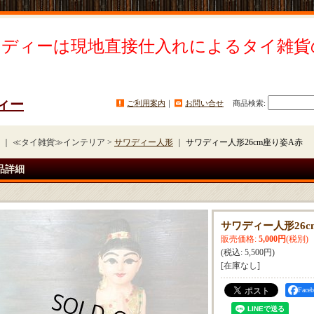
イディーは現地直接仕入れによるタイ雑貨
ィー
ご利用案内
｜
お問い合せ
商品検索
:
｜ ≪タイ雑貨≫インテリア >
サワディー人形
｜
サワディー人形26cm座り姿A赤
品詳細
サワディー人形26c
販売価格
:
5,000円
(税別)
(税込
:
5,500円
)
[在庫なし]
Fac