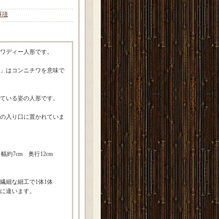
事項
ワディー人形です。
」はコンニチワを意味で
ている姿の人形です。
の入り口に置かれていま
幅約7cm 奥行12cm
繊細な細工で1体1体
に違います。