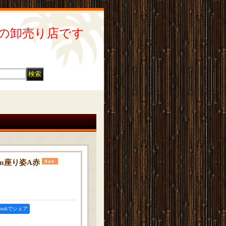
の卸売り店です
m座り姿A赤
ebookでシェア