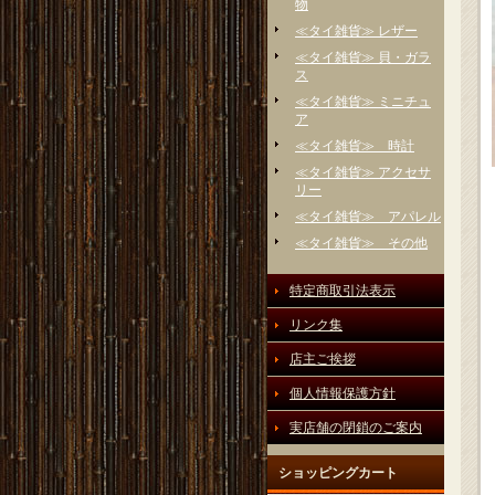
物
≪タイ雑貨≫ レザー
≪タイ雑貨≫ 貝・ガラ
ス
≪タイ雑貨≫ ミニチュ
ア
≪タイ雑貨≫ 時計
≪タイ雑貨≫ アクセサ
リー
≪タイ雑貨≫ アパレル
≪タイ雑貨≫ その他
特定商取引法表示
リンク集
店主ご挨拶
個人情報保護方針
実店舗の閉鎖のご案内
ショッピングカート