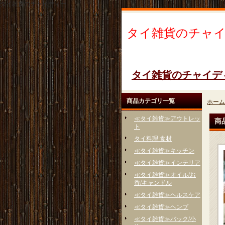
タイ雑貨のチャイディー
タイ雑貨のチャ
タイ雑貨のチャイデ
商品カテゴリ一覧
ホーム
≪タイ雑貨≫アウトレッ
商
ト
タイ料理 食材
≪タイ雑貨≫キッチン
≪タイ雑貨≫インテリア
≪タイ雑貨≫オイル/お
香/キャンドル
≪タイ雑貨≫ヘルスケア
≪タイ雑貨≫ヘンプ
≪タイ雑貨≫バック/小