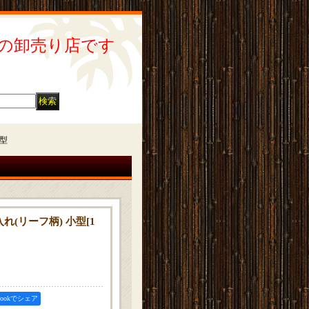
の卸売り店です
小型
れ(リーフ柄) 小型
[
1
ebookでシェア