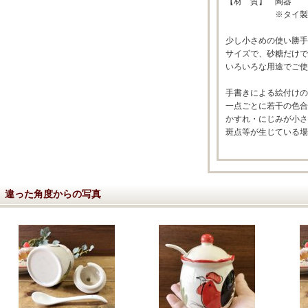
【材 質】 陶器
※タイ製
少し小さめの使い勝手
サイズで、砂糖だけで
いろいろな用途でご使
手書きによる絵付けの
一点ごとに若干の色合
かすれ・にじみが小さ
斑点等が生じている場
違った角度からの写真