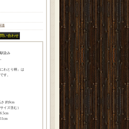
事項
馴染み
。
にわとり柄」は
です。
さ 約9cm
含む）
5cm
1cm