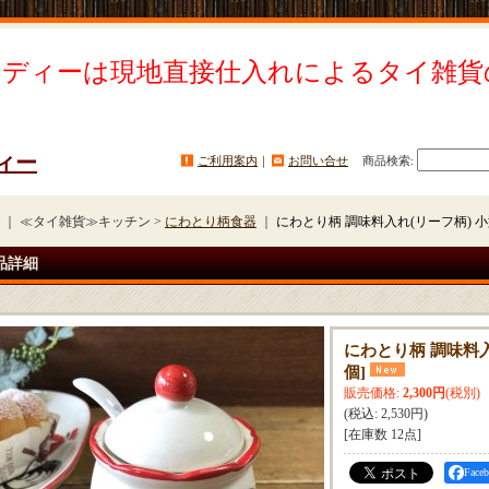
イディーは現地直接仕入れによるタイ雑貨
ィー
ご利用案内
｜
お問い合せ
商品検索
:
｜ ≪タイ雑貨≫キッチン >
にわとり柄食器
｜
にわとり柄 調味料入れ(リーフ柄) 
品詳細
にわとり柄 調味料入
個
]
販売価格
:
2,300円
(税別)
(税込
:
2,530円
)
[在庫数 12点]
Fac