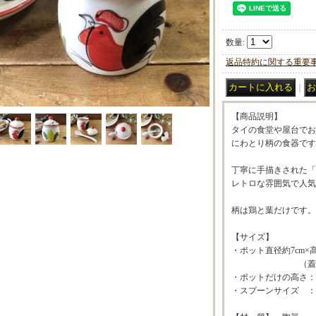
数量
:
返品特約に関する重要
｜
【商品説明】
タイの食堂や屋台でお
にわとり柄の食器です
丁寧に手描きされた「
レトロな雰囲気で人気
柄は鶏と葉だけです。
【サイズ】
・ポット直径約7cm×高
（蓋サイズ
・ポットだけの高さ：6.
・スプーンサイズ ：1