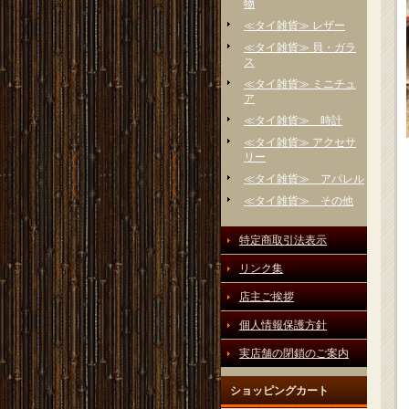
物
≪タイ雑貨≫ レザー
≪タイ雑貨≫ 貝・ガラ
ス
≪タイ雑貨≫ ミニチュ
ア
≪タイ雑貨≫ 時計
≪タイ雑貨≫ アクセサ
リー
≪タイ雑貨≫ アパレル
≪タイ雑貨≫ その他
特定商取引法表示
リンク集
店主ご挨拶
個人情報保護方針
実店舗の閉鎖のご案内
ショッピングカート