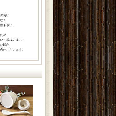
の良い
なく
用下さい。
ため、
い・模様の違い・
な凹凸、
合がございます。